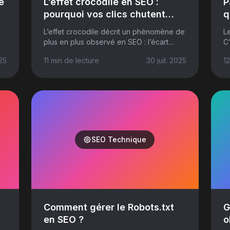
e
L’effet crocodile en SEO :
P
pourquoi vos clics chutent
q
malgré une hausse des
v
L’effet crocodile décrit un phénomène de
L
impressions
plus en plus observé en SEO : l’écart
C’
grandissant entre impressions et clics,
i
25
11 min
de lecture
30 juil. 2025
12
symbole d’une visibilité sans
v
engagement....
sa
SEO Technique
Comment gérer le Robots.txt
G
en SEO ?
o