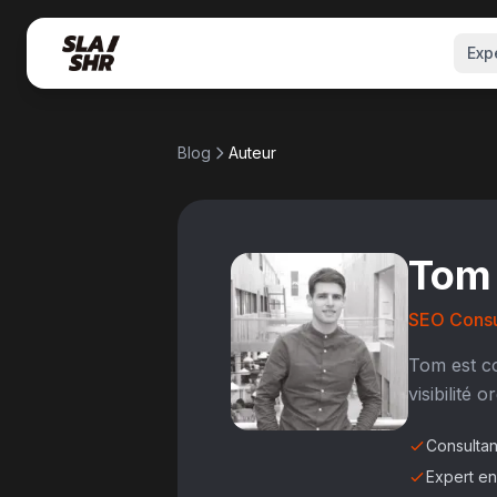
Exp
Blog
Auteur
Tom
SEO Consu
Tom est co
visibilité
Consultan
Expert e