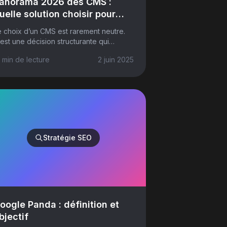
anorama 2026 des CMS :
uelle solution choisir pour
otre site web ?
e choix d’un CMS est rarement neutre.
est une décision structurante qui
mpacte autant la gestion quotidienne de
 min
de lecture
2 juin 2025
otre site que sa performance technique,
...
Stratégie SEO
oogle Panda : définition et
bjectif