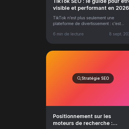
TikTok SEO : le guide pour êtr
visible et performant en 2026
TikTok n’est plus seulement une
plateforme de divertissement : c’est
devenu un véritable moteur de
6 min
de lecture
8 sept. 20
recherche visuel. Chaque jour, des
millions d’utilisateurs y...
Stratégie SEO
Positionnement sur les
moteurs de recherche :