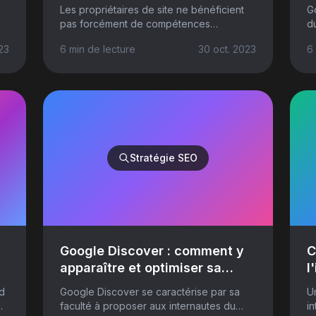
Les propriétaires de site ne bénéficient
Go
pas forcément de compétences
du
techniques pour gérer leur propre site
24
23
6 min
de lecture
30 oct. 2023
6
web. Leur priorité c’est de produire du
pr
contenu dan...
Stratégie SEO
Google Discover : comment y
C
apparaître et optimiser sa
l
visibilité
G
nd
Google Discover se caractérise par sa
U
faculté à proposer aux internautes du
in