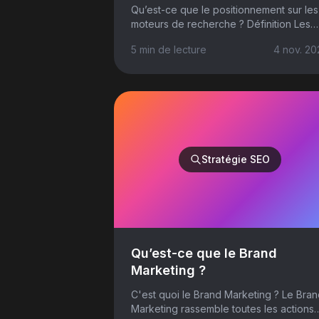
définition et outils
Qu’est-ce que le positionnement sur les
moteurs de recherche ? Définition Les
pages web sont classifiées en fonction
5 min
de lecture
4 nov. 20
d’un mot-clé défini. Totalement
dépendant d...
Stratégie SEO
Qu’est-ce que le Brand
Marketing ?
C'est quoi le Brand Marketing ? Le Bra
Marketing rassemble toutes les actions