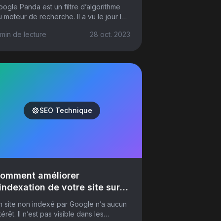
ogle Panda est un filtre d’algorithme
 moteur de recherche. Il a vu le jour le
 février 2011 aux États-Unis. Son
 min
de lecture
28 oct. 2023
incipal objectif ? Faire le tri dans l...
SEO Technique
omment améliorer
'indexation de votre site sur
oogle
n site non indexé par Google n’a aucun
térêt. Il n’est pas visible dans les