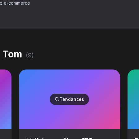
ste e-commerce
r
Tom
(
9
)
Tendances