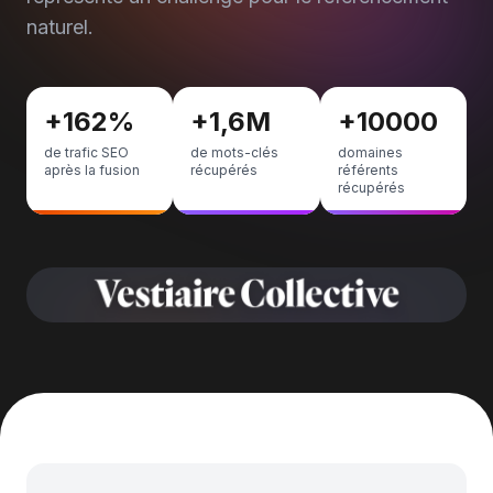
naturel.
+162%
+1,6M
+10000
de trafic SEO
de mots-clés
domaines
après la fusion
récupérés
référents
récupérés