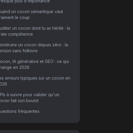
resque plus d'importance
uand un cocon sémantique vaut
raiment le coup
uditer un cocon dont tu as hérité : la
raie compétence
onstruire un cocon depuis zéro : la
ersion sans folklore
ocon, IA générative et GEO : ce qui
hange en 2026
es erreurs typiques sur un cocon en
026
PIs à suivre pour valider qu'un
ocon fait son boulot
uestions fréquentes