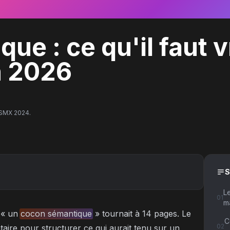
ue : ce qu'il faut 
n 2026
 SMX 2024.
L
01
m
 « un
cocon sémantique
» tournait à 14 pages. Le
C
02
taire pour structurer ce qui aurait tenu sur un