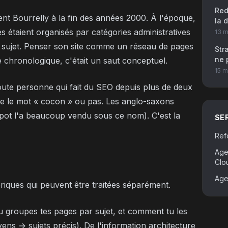
Redi
nt Bourrelly à la fin des années 2000. À l'époque,
la 
es étaient organisés par catégories administratives
13 m
r sujet. Penser son site comme un réseau de pages
Str
ne 
 chronologique, c'était un saut conceptuel.
15 m
oute personne qui fait du SEO depuis plus de deux
ise le mot « cocon » ou pas. Les anglo-saxons
ot l'a beaucoup vendu sous ce nom). C'est la
SE
Ref
Age
Clo
Age
briques qui peuvent être traitées séparément.
tu groupes tes pages par sujet, et comment tu les
ens → sujets précis). De l'information architecture