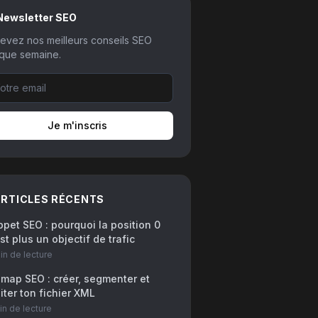
Newsletter SEO
evez nos meilleurs conseils SEO
que semaine.
Je m'inscris
RTICLES RÉCENTS
ppet SEO : pourquoi la position 0
st plus un objectif de trafic
in
de lecture
emap SEO : créer, segmenter et
iter ton fichier XML
in
de lecture