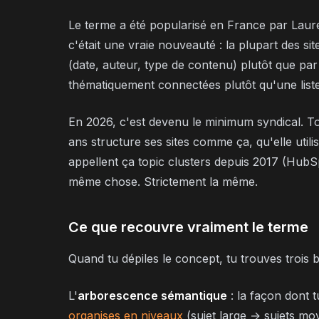
Le terme a été popularisé en France par Laure
c'était une vraie nouveauté : la plupart des sit
(date, auteur, type de contenu) plutôt que pa
thématiquement connectées plutôt qu'une liste
En 2026, c'est devenu le minimum syndical. T
ans structure ses sites comme ça, qu'elle util
appellent ça
topic clusters
depuis 2017 (HubSp
même chose. Strictement la même.
Ce que recouvre vraiment le terme
Quand tu dépiles le concept, tu trouves trois 
L'
arborescence sémantique
: la façon dont 
organises en niveaux
(sujet large → sujets moy