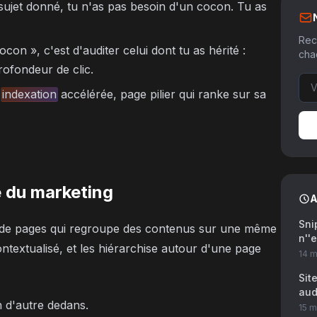
sujet donné, tu n'as pas besoin d'un cocon. Tu as
Rec
con », c'est d'auditer celui dont tu as hérité :
cha
ofondeur de clic.
,
indexation
accélérée, page pilier qui ranke sur sa
 du marketing
A
Sni
 de pages qui regroupe des contenus sur une même
n''e
ontextualisé, et les hiérarchise autour d'une page
14 m
Sit
aud
ien d'autre dedans.
15 m