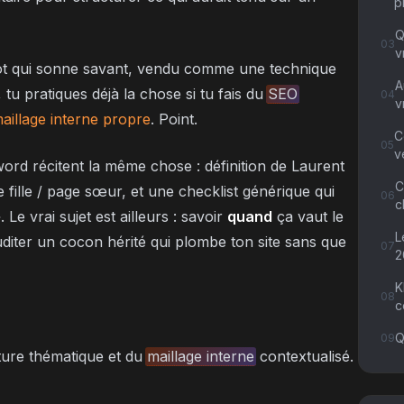
p
Q
03
v
 mot qui sonne savant, vendu comme une technique
A
, tu pratiques déjà la chose si tu fais du
SEO
04
v
aillage interne propre
. Point.
C
05
v
word récitent la même chose : définition de Laurent
C
fille / page sœur, et une checklist générique qui
06
c
 Le vrai sujet est ailleurs : savoir
quand
ça vaut le
L
diter un cocon hérité qui plombe ton site sans que
07
2
K
08
c
Q
09
ture thématique et du
maillage interne
contextualisé.