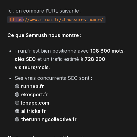
Ici, on compare l’URL suivante :
https
://www.i-run.fr/chaussures_homme/
Ce que Semrush nous montre :
i-run.fr est bien positionné avec
108 800 mots-
clés SEO
et un trafic estimé à
728 200
visiteurs/mois
.
Ses vrais concurrents SEO sont :
🟢
runnea.fr
🟢
ekosport.fr
🟡
lepape.com
🟠
alltricks.fr
🟣
therunningcollective.fr